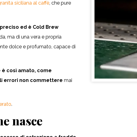
ranita siciliana al caffè
, che pure
preciso ed è Cold Brew
a, ma di una vera e propria
lmente dolce e profumato, capace di
é è così amato, come
li errori non commettere
mai
kerato
.
me nasce