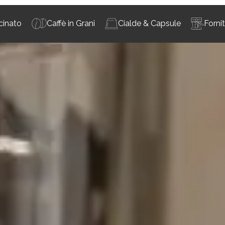
cinato
Caffè in Grani
Cialde & Capsule
Forni