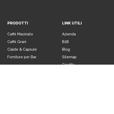
PRODOTTI
LINK UTILI
Caffè Macinato
Azienda
Caffè Grani
B2B
Cialde & Capsule
Blog
Forniture per Bar
Sitemap
Credits
Privacy Policy
Cookie Policy