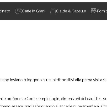
cinato
Caffè in Grani
Cialde & Capsule
Forni
 e app inviano o leggono sui suoi dispositivi alla prima visita/
i e preferenze ( ad esempio login, dimensioni dei caratteri, scel
bbano essere precisate quando si accede nuovamente al sito.