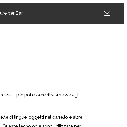
ture per Bar
accesso, per poi essere ritrasmesse agli
te di lingue, oggetti nel carrello e altre
 Queste tecnologie sono utilizzate per