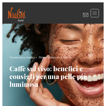
Blog
>
Torrefazione Noalito
>
Bellezza e Natura
>
Caffè sul viso: benefici e
consigli per una pelle più
luminosa