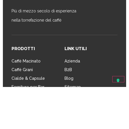
Più di mezzo secolo di esperienza
nella torrefazione del caffè
PRODOTTI
LINK UTILI
Caffè Macinato
Azienda
Caffè Grani
B2B
Cialde & Capsule
Blog
Forniture per Bar
Sitemap
Credits
Privacy Policy
Cookie Policy